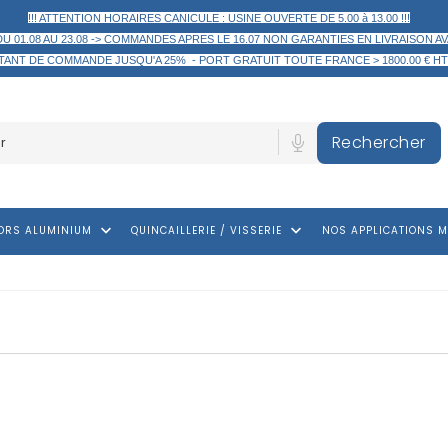
!!! ATTENTION HORAIRES CANICULE : USINE OUVERTE DE 5.00 à 13.00 !!!
DU 01.08 AU 23.08 -> COMMANDES APRES LE 16.07 NON GARANTIES EN LIVRAISON AV
TANT DE COMMANDE
JUSQU'A 25% -
PORT GRATUIT TOUTE FRANCE > 1800.00 € HT
Rechercher
keyboard_arrow_down
keyboard_arrow_down
ORS ALUMINIUM
QUINCAILLERIE / VISSERIE
NOS APPLICATIONS M