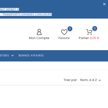
ANT DEPART !!!
 -
TRANSPORTS GRANDES LONGUEURS
0
0
Mon Compte
Favoris
Panier
0,00 €
keyboard_arrow_down
ETIERS
BONNES AFFAIRES
Trier par :
Nom, A à Z