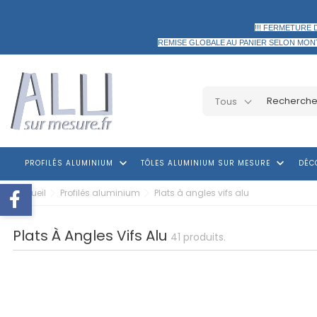
!!! FERMETURE 
REMISE GLOBALE AU PANIER
SELON MON
Tous
keyboard_arrow_down
keyboard_arrow_down
PROFILÉS ALUMINIUM
TÔLES ALUMINIUM SUR MESURE
DÉC
Accueil
Profilés aluminium
Plats à angles vifs alu
Plats À Angles Vifs Alu
41 produits.