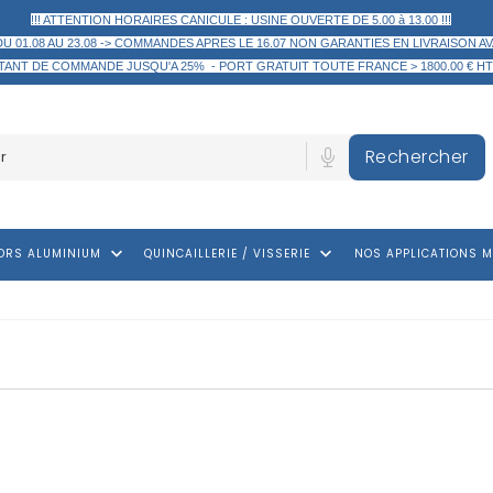
!!! ATTENTION HORAIRES CANICULE : USINE OUVERTE DE 5.00 à 13.00 !!!
DU 01.08 AU 23.08 -> COMMANDES APRES LE 16.07 NON GARANTIES EN LIVRAISON AV
TANT DE COMMANDE
JUSQU'A 25% -
PORT GRATUIT TOUTE FRANCE > 1800.00 € HT
Rechercher
keyboard_arrow_down
keyboard_arrow_down
ORS ALUMINIUM
QUINCAILLERIE / VISSERIE
NOS APPLICATIONS M