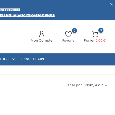
ANT DEPART !!!
 -
TRANSPORTS GRANDES LONGUEURS
0
0
Mon Compte
Favoris
Panier
0,00 €
keyboard_arrow_down
ETIERS
BONNES AFFAIRES
Trier par :
Nom, A à Z