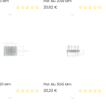
0x6 Mm
Plat Alu 20x8 Mm
x
Prix
20,62 €
0x20 Mm
Plat Alu 30x5 Mm
x
Prix
20,23 €