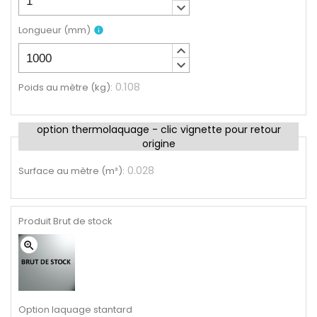
keyboard_arrow_down
Longueur
(
mm
)
info
keyboard_arrow_up
keyboard_arrow_down
0.108
Poids au mètre (kg)
:
option thermolaquage - clic vignette pour retour
origine
0.028
Surface au mètre (m²)
:
Produit Brut de stock
zoom_in
Option laquage stantard