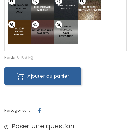
zoom_in
zoom_in
zoom_in
zoom_in
zoom_in
zoom_in
zoom_in
0.108 kg
Poids:
Ajouter au panier
Partager sur :
Poser une question