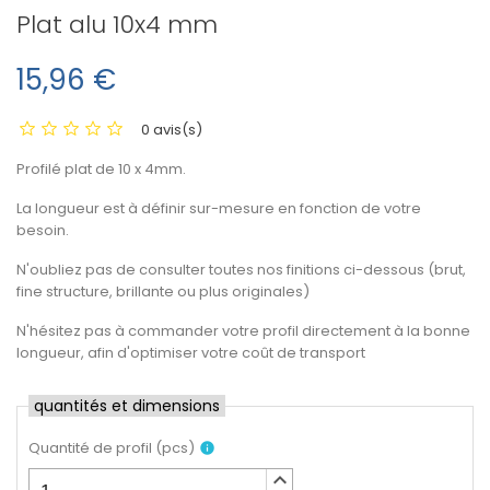
Plat alu 10x4 mm
15,96 €
0 avis(s)
Profilé plat de 10 x 4mm.
La longueur est à définir sur-mesure en fonction de votre
besoin.
N'oubliez pas de consulter toutes nos finitions ci-dessous (brut,
fine structure, brillante ou plus originales)
N'hésitez pas à commander votre profil directement à la bonne
longueur, afin d'optimiser votre coût de transport
quantités et dimensions
Quantité de profil
(
pcs
)
info
keyboard_arrow_up