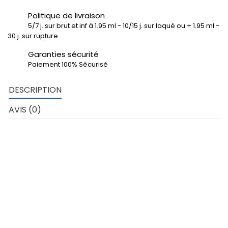
Politique de livraison
5/7 j. sur brut et inf à 1.95 ml - 10/15 j. sur laqué ou + 1.95 ml -
30 j. sur rupture
Garanties sécurité
Paiement 100% Sécurisé
DESCRIPTION
AVIS (0)
DETAILS TECHNIQUES DU PROFILÉ PLAT :