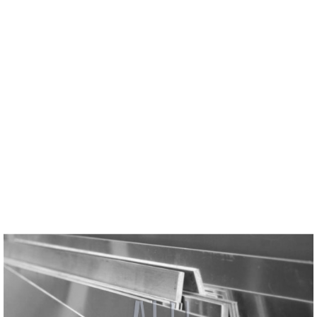
Plaque Alu Ep 2 Mm 1250x2500 Lisse Format Standard
Prix
216,66 €