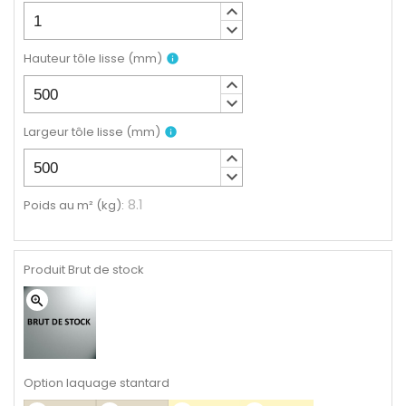
keyboard_arrow_up
keyboard_arrow_down
Hauteur tôle lisse
(
mm
)
info
keyboard_arrow_up
keyboard_arrow_down
Largeur tôle lisse
(
mm
)
info
keyboard_arrow_up
keyboard_arrow_down
8.1
Poids au m² (kg)
:
Produit Brut de stock
zoom_in
Option laquage stantard