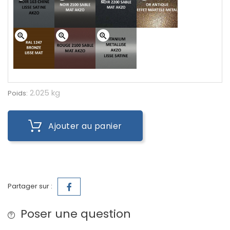
zoom_in
zoom_in
zoom_in
2.025 kg
Poids:
Ajouter au panier
Partager sur :
Poser une question