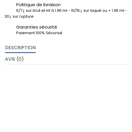
Politique de livraison
5/7 j. sur brut et inf à 1.95 ml - 10/15 j. sur laqué ou + 1.95 ml -
30 j. sur rupture
Garanties sécurité
Paiement 100% Sécurisé
DESCRIPTION
AVIS (0)
Usages typiques :