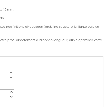
 x 40 mm.
fs.
es nos finitions ci-dessous (brut, fine structure, brillante ou plus
re profil directement à la bonne longueur, afin d'optimiser votre
keyboard_arrow_up
keyboard_arrow_down
keyboard_arrow_up
keyboard_arrow_down