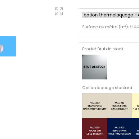
option thermolaquage - cl
0.4
Surface au mètre (m²)
:
Produit Brut de stock
Option laquage stantard