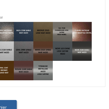
al
nier