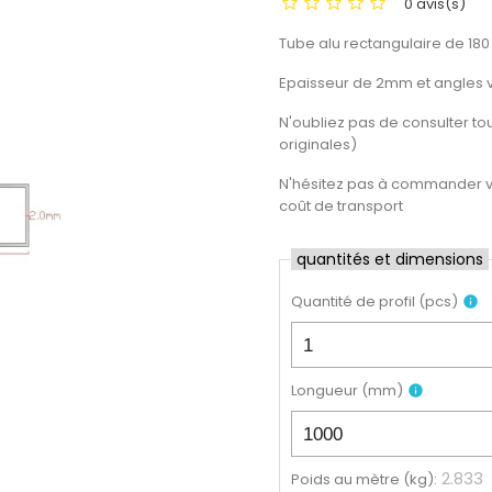
0 avis(s)
Tube alu rectangulaire de 180
Epaisseur de 2mm et angles vi
N'oubliez pas de consulter tout
originales)
N'hésitez pas à commander vot
coût de transport
quantités et dimensions
Quantité de profil
(
pcs
)
info
Longueur
(
mm
)
info
2.833
Poids au mètre (kg)
: