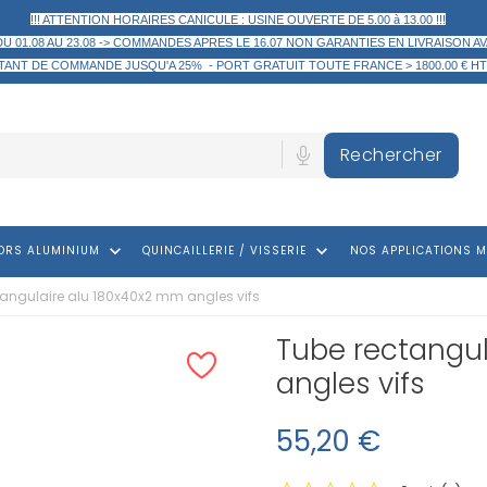
!!! ATTENTION HORAIRES CANICULE : USINE OUVERTE DE 5.00 à 13.00 !!!
DU 01.08 AU 23.08 -> COMMANDES APRES LE 16.07 NON GARANTIES EN LIVRAISON AV
TANT DE COMMANDE
JUSQU'A 25% -
PORT GRATUIT TOUTE FRANCE > 1800.00 € HT
Rechercher
keyboard_arrow_down
keyboard_arrow_down
ORS ALUMINIUM
QUINCAILLERIE / VISSERIE
NOS APPLICATIONS M
tangulaire alu 180x40x2 mm angles vifs
Tube rectangul
angles vifs
55,20 €