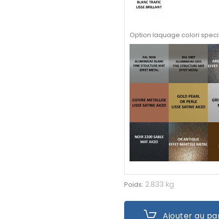
Option laquage colori speci
2.833 kg
Poids:
Ajouter au pa