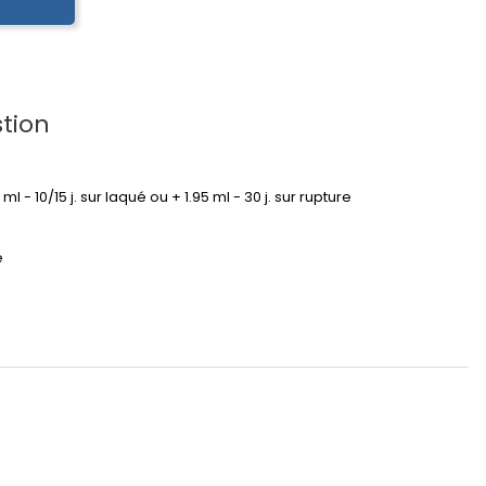
tion
95 ml - 10/15 j. sur laqué ou + 1.95 ml - 30 j. sur rupture
é