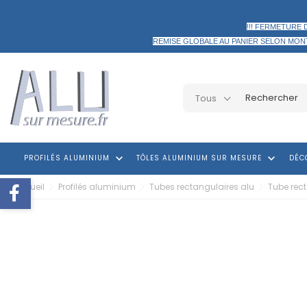
!!! FERMETURE 
REMISE GLOBALE AU PANIER
SELON MON
Tous
keyboard_arrow_down
keyboard_arrow_down
PROFILÉS ALUMINIUM
TÔLES ALUMINIUM SUR MESURE
DÉC
Accueil
Profilés aluminium
Tubes rectangulaires alu
Tube rec