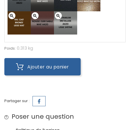
zoom_in
zoom_in
zoom_in
0.313 kg
Poids:
Ajouter au panier
Partager sur :
Poser une question