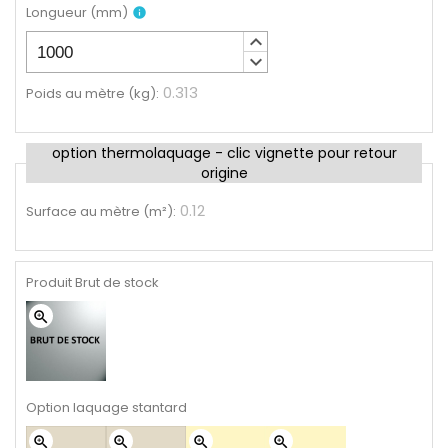
Longueur
(
mm
)
info
keyboard_arrow_up
keyboard_arrow_down
0.313
Poids au mètre (kg)
:
option thermolaquage - clic vignette pour retour
origine
0.12
Surface au mètre (m²)
:
Produit Brut de stock
zoom_in
Option laquage stantard
zoom_in
zoom_in
zoom_in
zoom_in