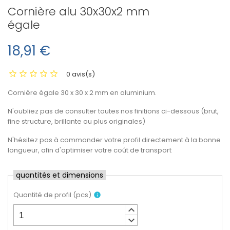
Cornière alu 30x30x2 mm
égale
18,91 €
0 avis(s)
Cornière égale 30 x 30 x 2 mm en aluminium.
N'oubliez pas de consulter toutes nos finitions ci-dessous (brut,
fine structure, brillante ou plus originales)
N'hésitez pas à commander votre profil directement à la bonne
longueur, afin d'optimiser votre coût de transport
quantités et dimensions
Quantité de profil
(
pcs
)
info
keyboard_arrow_up
keyboard_arrow_down