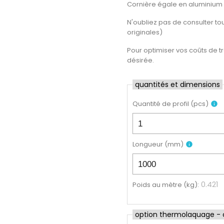
Cornière égale en aluminium
N'oubliez pas de consulter tout
originales)
Pour optimiser vos coûts de t
désirée.
quantités et dimensions
Quantité de profil
(
pcs
)
info
Longueur
(
mm
)
info
0.421
Poids au mètre (kg)
:
option thermolaquage - cl