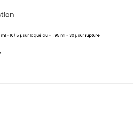
tion
95 ml - 10/15 j. sur laqué ou + 1.95 ml - 30 j. sur rupture
é