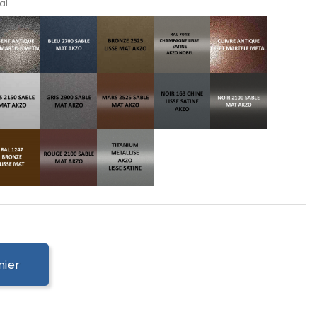
al
nier