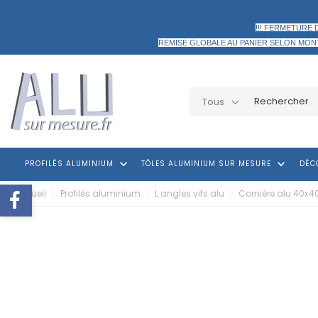
!!! FERMETURE 
REMISE GLOBALE AU PANIER
SELON MON
Tous
keyboard_arrow_down
keyboard_arrow_down
PROFILÉS ALUMINIUM
TÔLES ALUMINIUM SUR MESURE
DÉC
Accueil
Profilés aluminium
L angles vifs alu
Cornière alu 40x