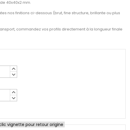
 de 40x40x2 mm.
es nos finitions ci-dessous (brut, fine structure, brillante ou plus
ransport, commandez vos profils directement à la longueur finale
keyboard_arrow_up
keyboard_arrow_down
keyboard_arrow_up
keyboard_arrow_down
ic vignette pour retour origine