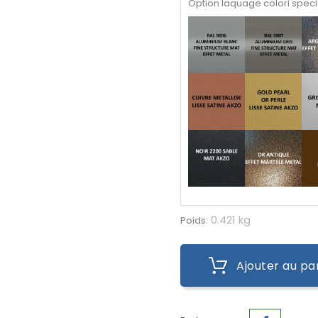
Option laquage colori speci
0.421 kg
Poids:
Ajouter au pa