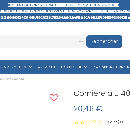
!!! ATTENTION HORAIRES CANICULE : USINE OUVERTE DE 5.00 à 13.00 !!!
DU 01.08 AU 23.08 -> COMMANDES APRES LE 16.07 NON GARANTIES EN LIVRAISON AV
TANT DE COMMANDE
JUSQU'A 25% -
PORT GRATUIT TOUTE FRANCE > 1800.00 € HT
Rechercher
keyboard_arrow_down
keyboard_arrow_down
ORS ALUMINIUM
QUINCAILLERIE / VISSERIE
NOS APPLICATIONS M
40x2 mm égale
Cornière alu 
20,46 €
0 avis(s)