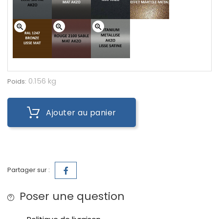
zoom_in
zoom_in
zoom_in
0.156 kg
Poids:
Ajouter au panier
Partager sur :
Poser une question