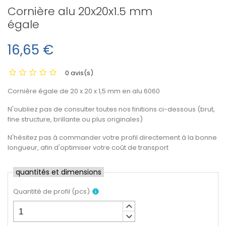
Cornière alu 20x20x1.5 mm
égale
16,65 €
0 avis(s)
Cornière égale de 20 x 20 x 1,5 mm en alu 6060
N'oubliez pas de consulter toutes nos finitions ci-dessous (brut,
fine structure, brillante ou plus originales)
N'hésitez pas à commander votre profil directement à la bonne
longueur, afin d'optimiser votre coût de transport
quantités et dimensions
Quantité de profil
(
pcs
)
info
keyboard_arrow_up
keyboard_arrow_down