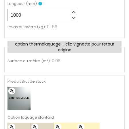
Longueur
(
mm
)
info
keyboard_arrow_up
keyboard_arrow_down
0.156
Poids au mètre (kg)
:
option thermolaquage - clic vignette pour retour
origine
0.08
Surface au mètre (m²)
:
Produit Brut de stock
zoom_in
Option laquage stantard
zoom_in
zoom_in
zoom_in
zoom_in