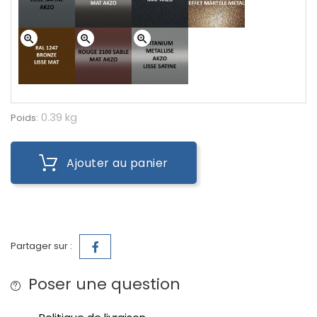
zoom_in
zoom_in
zoom_in
0.39 kg
Poids:
Ajouter au panier
Partager sur :
Poser une question