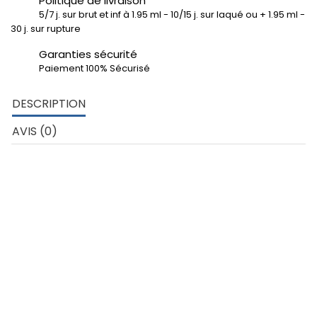
Politique de livraison
5/7 j. sur brut et inf à 1.95 ml - 10/15 j. sur laqué ou + 1.95 ml -
30 j. sur rupture
Garanties sécurité
Paiement 100% Sécurisé
DESCRIPTION
AVIS (0)
DÉTAILS TECHNIQUES
Tube rond diamètre extérieur 25 mm
– Aluminium 6060
épaisseur 2 mm
Tube rond diamètre intérieur 21 mm
Développé extérieur profil: 78.5 mm