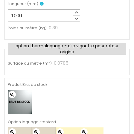
Longueur
(
mm
)
info
keyboard_arrow_up
keyboard_arrow_down
0.39
Poids au mètre (kg)
:
option thermolaquage - clic vignette pour retour
origine
0.0785
Surface au mètre (m²)
:
Produit Brut de stock
zoom_in
Option laquage stantard
zoom_in
zoom_in
zoom_in
zoom_in