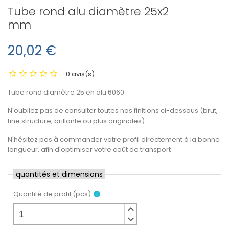
Tube rond alu diamètre 25x2
mm
20,02 €
0 avis(s)
Tube rond diamètre 25 en alu 6060
N'oubliez pas de consulter toutes nos finitions ci-dessous (brut,
fine structure, brillante ou plus originales)
N'hésitez pas à commander votre profil directement à la bonne
longueur, afin d'optimiser votre coût de transport
quantités et dimensions
Quantité de profil
(
pcs
)
info
keyboard_arrow_up
keyboard_arrow_down