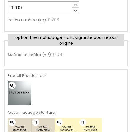
keyboard_arrow_up
keyboard_arrow_down
0.203
Poids au mètre (kg)
:
option thermolaquage - clic vignette pour retour
origine
0.04
Surface au mètre (m²)
:
Produit Brut de stock
zoom_in
Option laquage stantard
zoom_in
zoom_in
zoom_in
zoom_in