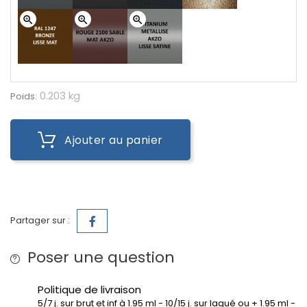
zoom_in
zoom_in
zoom_in
0.203 kg
Poids:
Ajouter au panier
Partager sur :
Poser une question
Politique de livraison
5/7 j. sur brut et inf à 1.95 ml - 10/15 j. sur laqué ou + 1.95 ml -