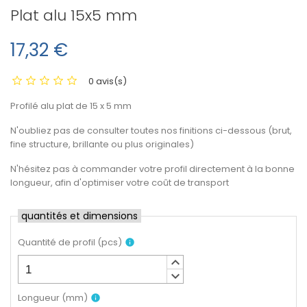
Plat alu 15x5 mm
17,32 €
0 avis(s)
Profilé alu plat de 15 x 5 mm
N'oubliez pas de consulter toutes nos finitions ci-dessous (brut,
fine structure, brillante ou plus originales)
N'hésitez pas à commander votre profil directement à la bonne
longueur, afin d'optimiser votre coût de transport
quantités et dimensions
Quantité de profil
(
pcs
)
info
keyboard_arrow_up
keyboard_arrow_down
Longueur
(
mm
)
info