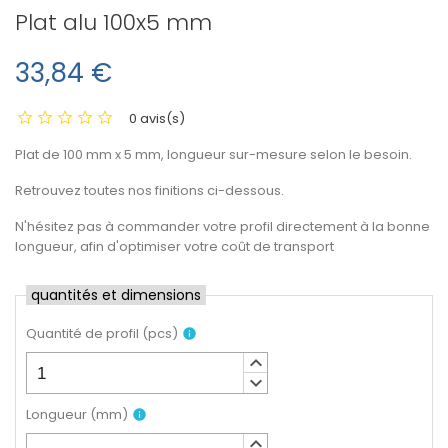
Plat alu 100x5 mm
33,84 €
0 avis(s)
Plat de 100 mm x 5 mm, longueur sur-mesure selon le besoin.
Retrouvez toutes nos finitions ci-dessous.
N'hésitez pas à commander votre profil directement à la bonne
longueur, afin d'optimiser votre coût de transport
quantités et dimensions
Quantité de profil
(
pcs
)
info
keyboard_arrow_up
keyboard_arrow_down
Longueur
(
mm
)
info
keyboard_arrow_up