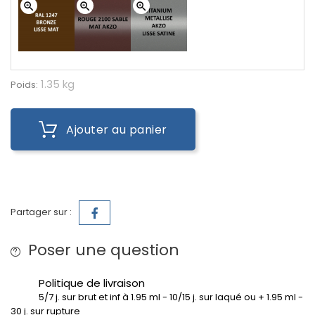
zoom_in
zoom_in
zoom_in
1.35 kg
Poids:
Ajouter au panier
Partager sur :
Poser une question
Politique de livraison
5/7 j. sur brut et inf à 1.95 ml - 10/15 j. sur laqué ou + 1.95 ml -
30 j. sur rupture