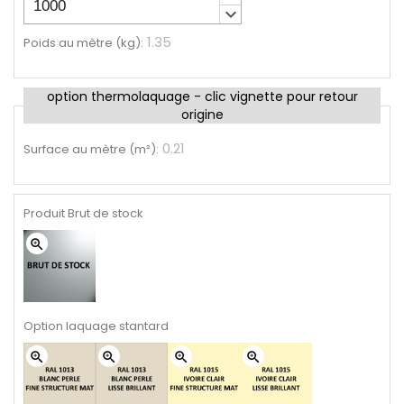
keyboard_arrow_down
1.35
Poids au mètre (kg)
:
option thermolaquage - clic vignette pour retour
origine
0.21
Surface au mètre (m²)
:
Produit Brut de stock
zoom_in
Option laquage stantard
zoom_in
zoom_in
zoom_in
zoom_in