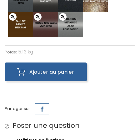
zoom_in
zoom_in
zoom_in
5.13 kg
Poids:
Ajouter au panier
Partager sur :
Poser une question