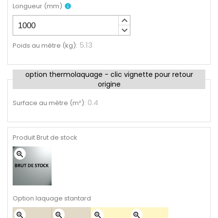
Longueur
(
mm
)
info
keyboard_arrow_up
keyboard_arrow_down
5.13
Poids au mètre (kg)
:
option thermolaquage - clic vignette pour retour
origine
0.4
Surface au mètre (m²)
:
Produit Brut de stock
zoom_in
Option laquage stantard
zoom_in
zoom_in
zoom_in
zoom_in