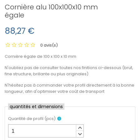
Cornière alu 100x100x10 mm
égale
88,27 €
0 avis(s)
Cornière égale de 100 x 100 x 10 mm
N'oubliez pas de consulter toutes nos finitions ci-dessous (brut,
fine structure, brillante ou plus originales)
N'hésitez pas à commander votre profil directement à la bonne
longueur, afin d'optimiser votre coût de transport
quantités et dimensions
Quantité de profil
(
pcs
)
info
keyboard_arrow_up
keyboard_arrow_down