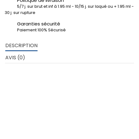
Politique de livraison
5/7 j. sur brut et inf à 1.95 ml - 10/15 j. sur laqué ou + 1.95 ml -
30 j. sur rupture
Garanties sécurité
Paiement 100% Sécurisé
DESCRIPTION
AVIS (0)
DETAILS DE LA CORNIERE ALU 100 X 100 X 10 MM
Cornière égale 100 x 100 x 10 mm
Développé extérieur profil: 400.00 mm
Poids au ml: 5.130 kg
Matière: Aluminium nuance 6060
Finitions possibles pour cette cornière alu : brut de stock -
thermolaqué ral lisse brillant ou mat fine structure - thermolaqué