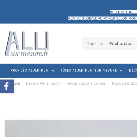
!!! FERMETURE 
REMISE GLOBALE AU PANIER
SELON MON
Tous
keyboard_arrow_down
keyboard_arrow_down
PROFILÉS ALUMINIUM
TÔLES ALUMINIUM SUR MESURE
DÉC
Accueil
Décors Aluminium
Pièces déco moulées
Rosace B 12 à