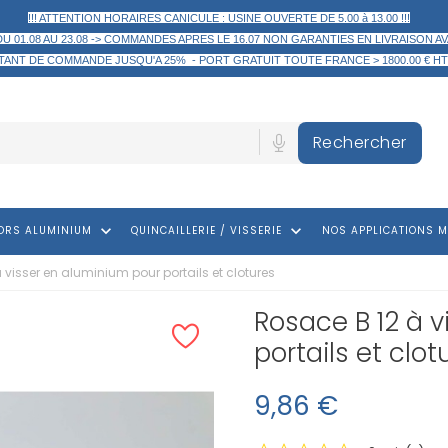
!!! ATTENTION HORAIRES CANICULE : USINE OUVERTE DE 5.00 à 13.00 !!!
DU 01.08 AU 23.08 -> COMMANDES APRES LE 16.07 NON GARANTIES EN LIVRAISON AV
TANT DE COMMANDE
JUSQU'A 25% -
PORT GRATUIT TOUTE FRANCE > 1800.00 € HT
Rechercher
keyboard_arrow_down
keyboard_arrow_down
ORS ALUMINIUM
QUINCAILLERIE / VISSERIE
NOS APPLICATIONS M
 visser en aluminium pour portails et clotures
Rosace B 12 à 
portails et clot
9,86 €