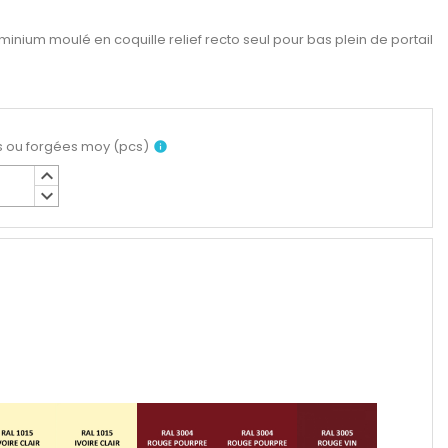
inium moulé en coquille relief recto seul pour bas plein de portail
s ou forgées moy
(
pcs
)
info
keyboard_arrow_up
keyboard_arrow_down