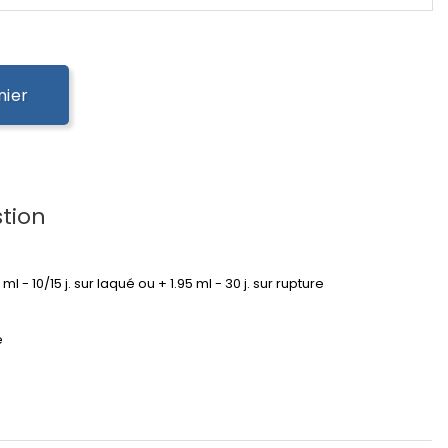
nier
tion
95 ml - 10/15 j. sur laqué ou + 1.95 ml - 30 j. sur rupture
é