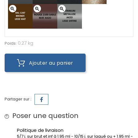
zoom_in
zoom_in
zoom_in
0.27 kg
Poids:
Ajouter au panier
Partager sur :
Poser une question
Politique de livraison
5/7 j. sur brut et inf à 1.95 ml - 10/15 j. sur laqué ou + 1.95 ml -