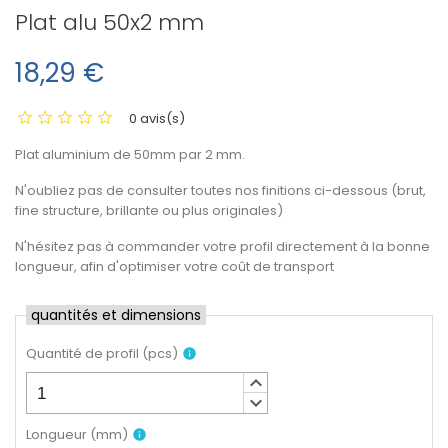
Plat alu 50x2 mm
18,29 €
0 avis(s)
Plat aluminium de 50mm par 2 mm.
N'oubliez pas de consulter toutes nos finitions ci-dessous (brut,
fine structure, brillante ou plus originales)
N'hésitez pas à commander votre profil directement à la bonne
longueur, afin d'optimiser votre coût de transport
quantités et dimensions
Quantité de profil
(
pcs
)
info
keyboard_arrow_up
keyboard_arrow_down
Longueur
(
mm
)
info