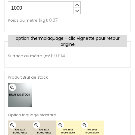
keyboard_arrow_up
keyboard_arrow_down
0.27
Poids au mètre (kg)
:
option thermolaquage - clic vignette pour retour
origine
0.104
Surface au mètre (m²)
:
Produit Brut de stock
zoom_in
Option laquage stantard
zoom_in
zoom_in
zoom_in
zoom_in