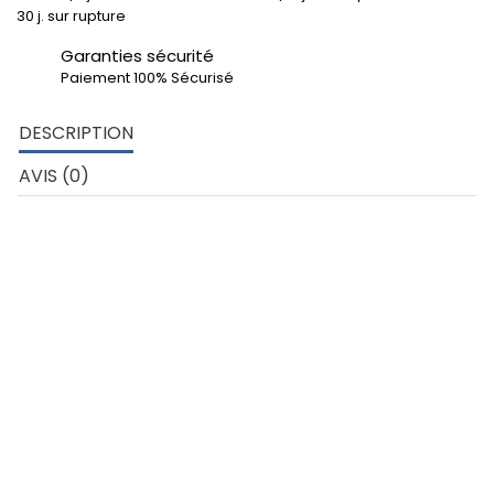
30 j. sur rupture
Garanties sécurité
Paiement 100% Sécurisé
DESCRIPTION
AVIS (0)
DÉTAILS TECHNIQUES
Plat 50x2 mm – Aluminium 6060
Développé extérieur profil: 104.00 mm
poids au ml: 0.270 kg
Matière: Aluminium nuance 6060