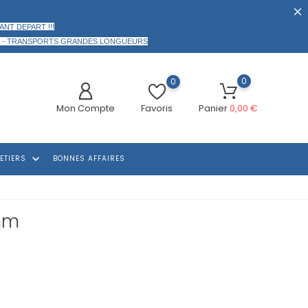
ANT DEPART !!!
 -
TRANSPORTS GRANDES LONGUEURS
0
0
Mon Compte
Favoris
Panier
0,00 €
keyboard_arrow_down
ETIERS
BONNES AFFAIRES
 mm