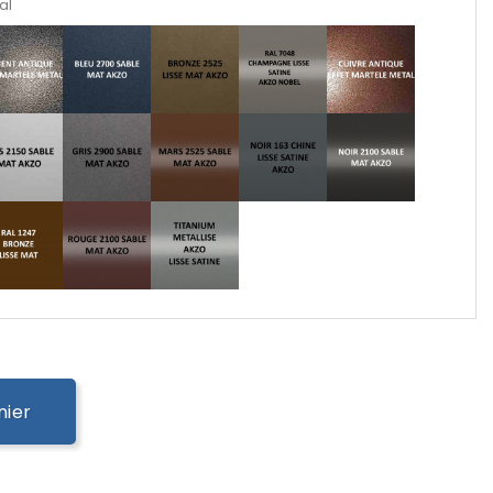
al
nier