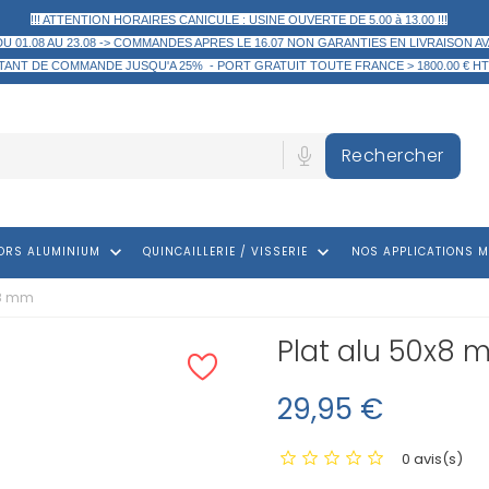
!!! ATTENTION HORAIRES CANICULE : USINE OUVERTE DE 5.00 à 13.00 !!!
DU 01.08 AU 23.08 -> COMMANDES APRES LE 16.07 NON GARANTIES EN LIVRAISON AV
TANT DE COMMANDE
JUSQU'A 25% -
PORT GRATUIT TOUTE FRANCE > 1800.00 € HT
Rechercher
keyboard_arrow_down
keyboard_arrow_down
ORS ALUMINIUM
QUINCAILLERIE / VISSERIE
NOS APPLICATIONS M
x8 mm
Plat alu 50x8
29,95 €
0 avis(s)