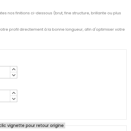
es nos finitions ci-dessous (brut, fine structure, brillante ou plus
re profil directement à la bonne longueur, afin d'optimiser votre
keyboard_arrow_up
keyboard_arrow_down
keyboard_arrow_up
keyboard_arrow_down
ic vignette pour retour origine