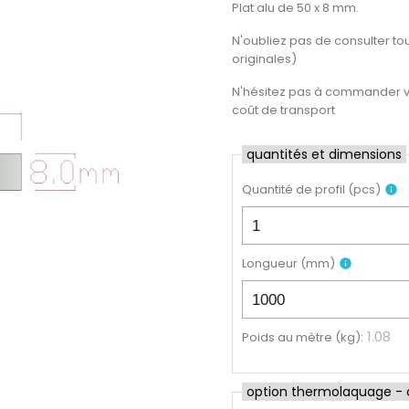
Plat alu de 50 x 8 mm.
N'oubliez pas de consulter tout
originales)
N'hésitez pas à commander vot
coût de transport
quantités et dimensions
Quantité de profil
(
pcs
)
info
Longueur
(
mm
)
info
1.08
Poids au mètre (kg)
:
option thermolaquage - cl