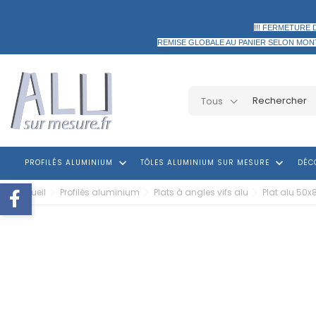
!!! FERMETURE 
REMISE GLOBALE AU PANIER
SELON MON
Tous
keyboard_arrow_down
keyboard_arrow_down
PROFILÉS ALUMINIUM
TÔLES ALUMINIUM SUR MESURE
DÉC
Accueil
Profilés aluminium
Plats à angles vifs alu
Plat alu 50