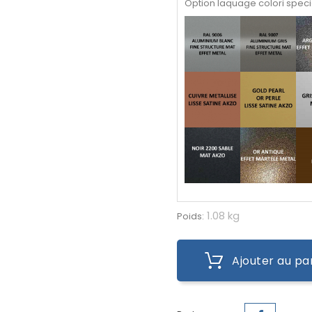
Option laquage colori speci
1.08 kg
Poids:
Ajouter au pa