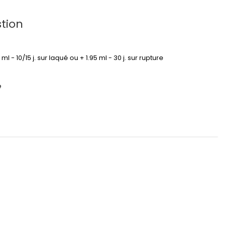
tion
95 ml - 10/15 j. sur laqué ou + 1.95 ml - 30 j. sur rupture
é