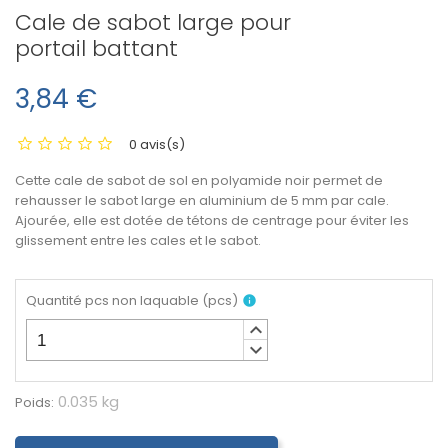
Cale de sabot large pour
portail battant
3,84 €
0 avis(s)
Cette cale de sabot de sol en polyamide noir permet de
rehausser le sabot large en aluminium de 5 mm par cale.
Ajourée, elle est dotée de tétons de centrage pour éviter les
glissement entre les cales et le sabot.
Quantité pcs non laquable
(
pcs
)
info
keyboard_arrow_up
keyboard_arrow_down
0.035 kg
Poids: