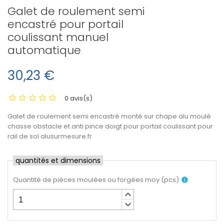
Galet de roulement semi
encastré pour portail
coulissant manuel
automatique
30,23 €
0 avis(s)
Galet de roulement semi encastré monté sur chape alu moulé
chasse obstacle et anti pince doigt pour portail coulissant pour
rail de sol alusurmesure.fr
quantités et dimensions
Quantité de pièces moulées ou forgées moy
(
pcs
)
info
keyboard_arrow_up
keyboard_arrow_down