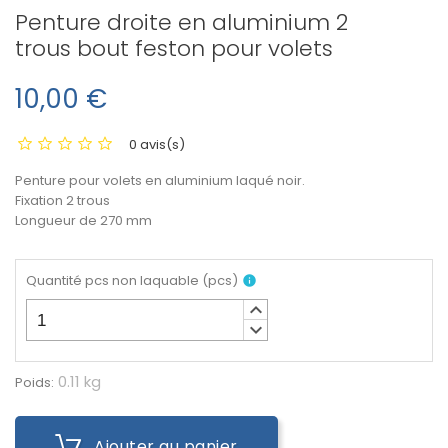
Penture droite en aluminium 2
trous bout feston pour volets
10,00 €
0 avis(s)
Penture pour volets en aluminium laqué noir.
Fixation 2 trous
Longueur de 270 mm
Quantité pcs non laquable
(
pcs
)
info
keyboard_arrow_up
keyboard_arrow_down
0.11 kg
Poids:
Ajouter au panier