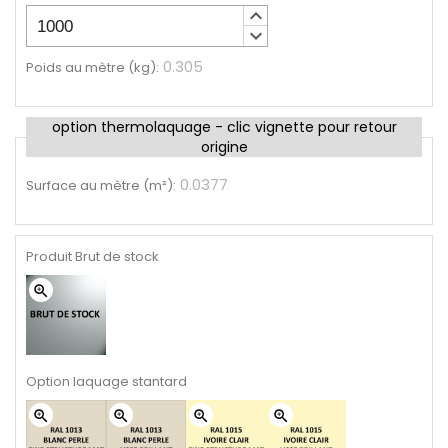
keyboard_arrow_up
keyboard_arrow_down
0.305
Poids au mètre (kg)
:
option thermolaquage - clic vignette pour retour
origine
0.0377
Surface au mètre (m²)
:
Produit Brut de stock
zoom_in
Option laquage stantard
zoom_in
zoom_in
zoom_in
zoom_in