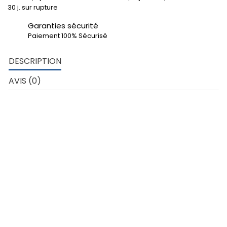
30 j. sur rupture
Garanties sécurité
Paiement 100% Sécurisé
DESCRIPTION
AVIS (0)
DÉTAILS TECHNIQUES
Rond plein 12 mm – Aluminium 6060
Développé extérieur profil: 37.7 mm
poids au ml: 0.305 kg
Matière: Aluminium nuance 6060