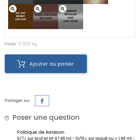
zoom_in
zoom_in
zoom_in
0.305 kg
Poids:
Ajouter au panier
Partager sur :
Poser une question
Politique de livraison
5/7 j. sur brut et inf à 1.95 ml - 10/15 j. sur laqué ou + 1.95 ml -