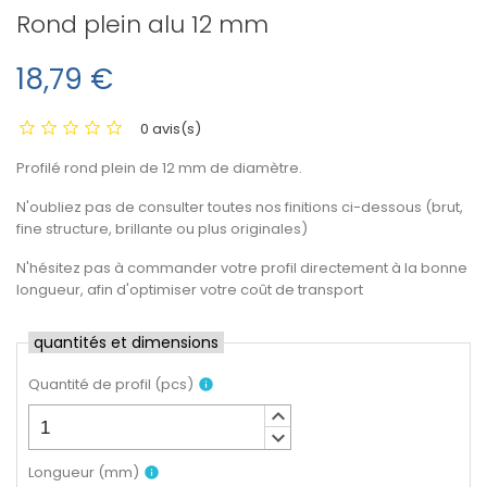
Rond plein alu 12 mm
18,79 €
0 avis(s)
Profilé rond plein de 12 mm de diamètre.
N'oubliez pas de consulter toutes nos finitions ci-dessous (brut,
fine structure, brillante ou plus originales)
N'hésitez pas à commander votre profil directement à la bonne
longueur, afin d'optimiser votre coût de transport
quantités et dimensions
Quantité de profil
(
pcs
)
info
keyboard_arrow_up
keyboard_arrow_down
Longueur
(
mm
)
info