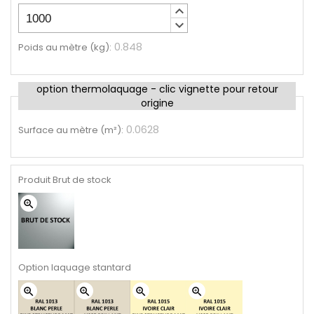
keyboard_arrow_up
keyboard_arrow_down
0.848
Poids au mètre (kg)
:
option thermolaquage - clic vignette pour retour
origine
0.0628
Surface au mètre (m²)
:
Produit Brut de stock
zoom_in
Option laquage stantard
zoom_in
zoom_in
zoom_in
zoom_in