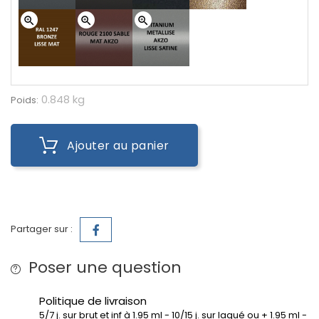
zoom_in
zoom_in
zoom_in
0.848 kg
Poids:
Ajouter au panier
Partager sur :
Poser une question
Politique de livraison
5/7 j. sur brut et inf à 1.95 ml - 10/15 j. sur laqué ou + 1.95 ml -