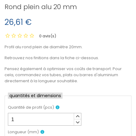
Rond plein alu 20 mm
26,61 €
0 avis(s)
Profil alu rond plein de diamètre 20mm.
Retrouvez nos finitions dans la fiche ci-dessous.
Pensez également à optimiser vos coûts de transport. Pour
cela, commandez vos tubes, plats ou barres d'aluminium
directement à la longueur souhaitée.
quantités et dimensions
Quantité de profil
(
pcs
)
info
keyboard_arrow_up
keyboard_arrow_down
Longueur
(
mm
)
info