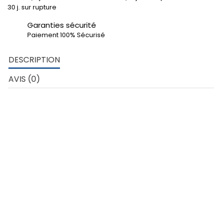
30 j. sur rupture
Garanties sécurité
Paiement 100% Sécurisé
DESCRIPTION
AVIS (0)
DÉTAILS TECHNIQUES
Rond plein 20 mm – Aluminium 6060
Développé extérieur profil: 62.8 mm
poids au ml: 0.848 kg
Matière: Aluminium nuance 6060