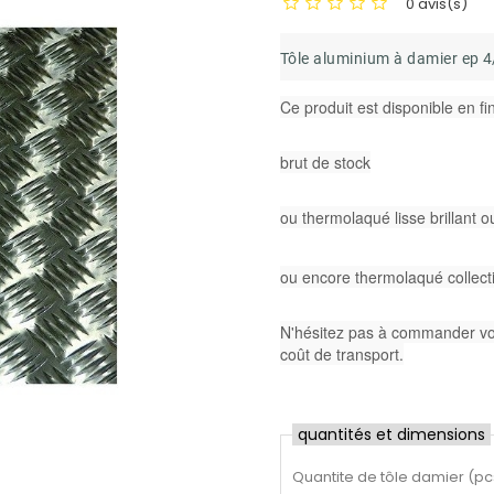
0 avis(s)
Tôle aluminium à damier ep 4/
Ce produit est disponible en fin
brut de stock
ou
thermolaqué lisse brillant o
ou encore thermolaqué collecti
N'hésitez pas à commander votr
coût de transport.
quantités et dimensions
Quantite de tôle damier
(
pc