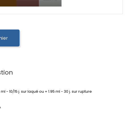
nier
tion
95 ml - 10/15 j. sur laqué ou + 1.95 ml - 30 j. sur rupture
é