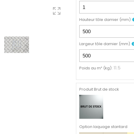
Hauteur tôle damier
(
mm
)
i
Largeur tôle damier
(
mm
)
in
11.5
Poids au m² (kg)
:
Produit Brut de stock
Option laquage stantard