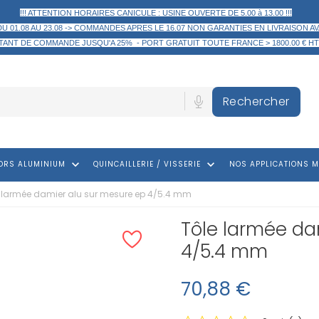
!!! ATTENTION HORAIRES CANICULE : USINE OUVERTE DE 5.00 à 13.00 !!!
DU 01.08 AU 23.08 -> COMMANDES APRES LE 16.07 NON GARANTIES EN LIVRAISON AV
TANT DE COMMANDE
JUSQU'A 25% -
PORT GRATUIT TOUTE FRANCE > 1800.00 € HT
Rechercher
keyboard_arrow_down
keyboard_arrow_down
ORS ALUMINIUM
QUINCAILLERIE / VISSERIE
NOS APPLICATIONS M
 larmée damier alu sur mesure ep 4/5.4 mm
Tôle larmée da
4/5.4 mm
70,88 €