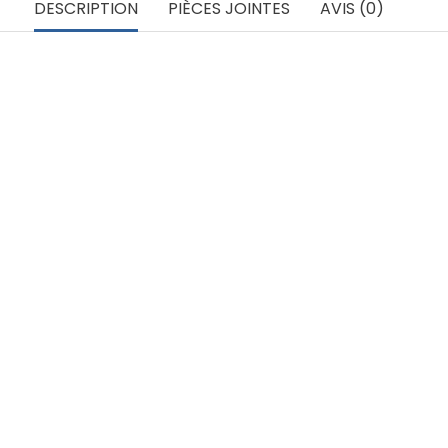
DESCRIPTION
PIÈCES JOINTES
AVIS (0)
Epaisseur tôle: 4.00/5.40 mm
Matière: Aluminium série 5000
ck - thermolaqué ral lisse brillant ou mat fine structure - thermolaqué collecti