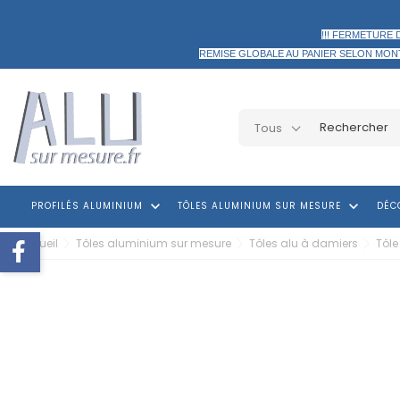
!!! FERMETURE 
REMISE GLOBALE AU PANIER
SELON MON
Tous
keyboard_arrow_down
keyboard_arrow_down
PROFILÉS ALUMINIUM
TÔLES ALUMINIUM SUR MESURE
DÉC
Accueil
Tôles aluminium sur mesure
Tôles alu à damiers
Tôle