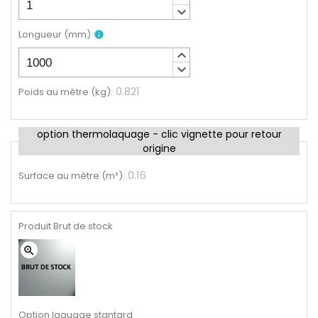
keyboard_arrow_down
Longueur
(
mm
)
info
keyboard_arrow_up
keyboard_arrow_down
0.821
Poids au mètre (kg)
:
option thermolaquage - clic vignette pour retour
origine
0.16
Surface au mètre (m²)
:
Produit Brut de stock
zoom_in
Option laquage stantard