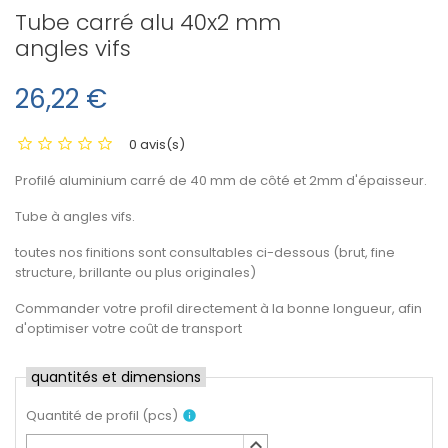
Tube carré alu 40x2 mm
angles vifs
26,22 €
0 avis(s)
Profilé aluminium carré de 40 mm de côté et 2mm d'épaisseur.
Tube à angles vifs.
toutes nos finitions sont consultables ci-dessous (brut, fine
structure, brillante ou plus originales)
Commander votre profil directement à la bonne longueur, afin
d'optimiser votre coût de transport
quantités et dimensions
Quantité de profil
(
pcs
)
info
keyboard_arrow_up