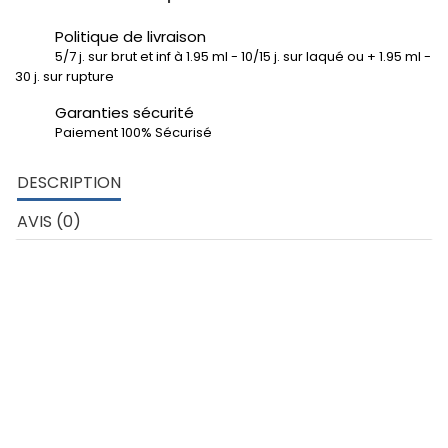
Politique de livraison
5/7 j. sur brut et inf à 1.95 ml - 10/15 j. sur laqué ou + 1.95 ml -
30 j. sur rupture
Garanties sécurité
Paiement 100% Sécurisé
DESCRIPTION
AVIS (0)
DÉTAILS TECHNIQUES
Tube carré angles arrondis de 40x2 mm – Aluminium 6060
Développé extérieur profil: 160 mm
poids au ml: 0.821 kg