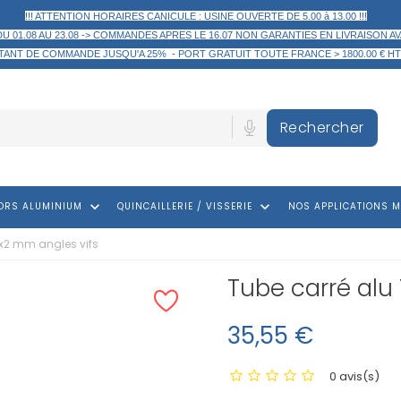
!!! ATTENTION HORAIRES CANICULE : USINE OUVERTE DE 5.00 à 13.00 !!!
DU 01.08 AU 23.08 -> COMMANDES APRES LE 16.07 NON GARANTIES EN LIVRAISON AV
TANT DE COMMANDE
JUSQU'A 25% -
PORT GRATUIT TOUTE FRANCE > 1800.00 € HT
Rechercher
keyboard_arrow_down
keyboard_arrow_down
ORS ALUMINIUM
QUINCAILLERIE / VISSERIE
NOS APPLICATIONS M
0x2 mm angles vifs
Tube carré alu
35,55 €
0 avis(s)