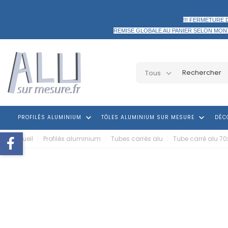
!!! FERMETURE 
REMISE GLOBALE AU PANIER
SELON MON
Tous
keyboard_arrow_down
keyboard_arrow_down
PROFILÉS ALUMINIUM
TÔLES ALUMINIUM SUR MESURE
DÉC
Accueil
Profilés aluminium
Tubes carrés alu
Tube carré alu 7