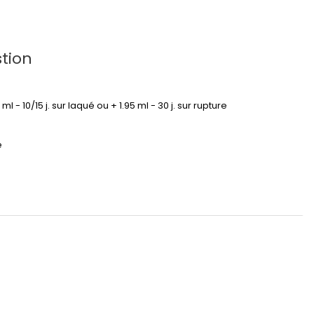
tion
95 ml - 10/15 j. sur laqué ou + 1.95 ml - 30 j. sur rupture
é