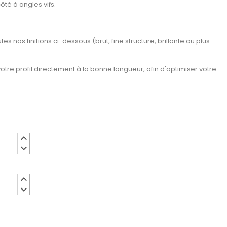
té à angles vifs.
es nos finitions ci-dessous (brut, fine structure, brillante ou plus
re profil directement à la bonne longueur, afin d'optimiser votre
keyboard_arrow_up
keyboard_arrow_down
keyboard_arrow_up
keyboard_arrow_down