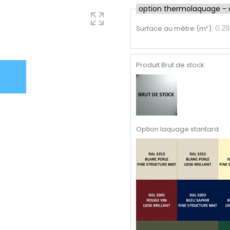
option thermolaquage - cl
0.28
Surface au mètre (m²)
:
Produit Brut de stock
Option laquage stantard