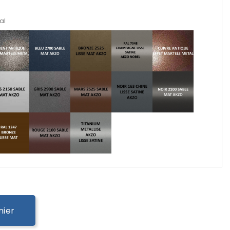
al
nier