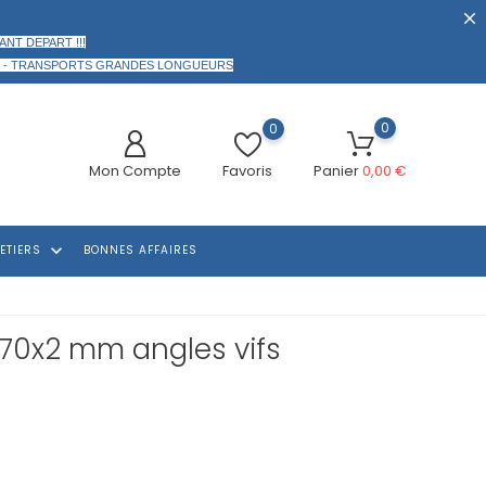
ANT DEPART !!!
 -
TRANSPORTS GRANDES LONGUEURS
0
0
Mon Compte
Favoris
Panier
0,00 €
keyboard_arrow_down
ETIERS
BONNES AFFAIRES
 70x2 mm angles vifs