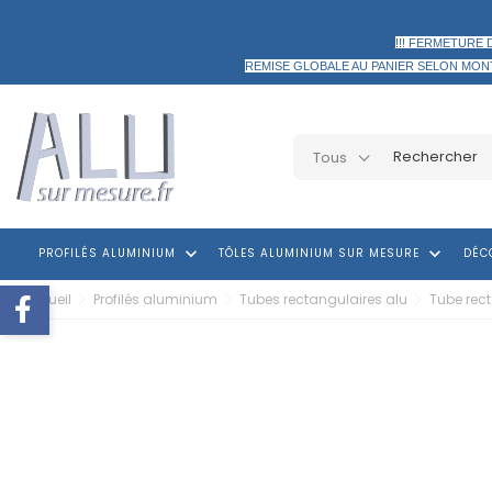
!!! FERMETURE 
REMISE GLOBALE AU PANIER
SELON MON
Tous
keyboard_arrow_down
keyboard_arrow_down
PROFILÉS ALUMINIUM
TÔLES ALUMINIUM SUR MESURE
DÉC
Accueil
Profilés aluminium
Tubes rectangulaires alu
Tube rec