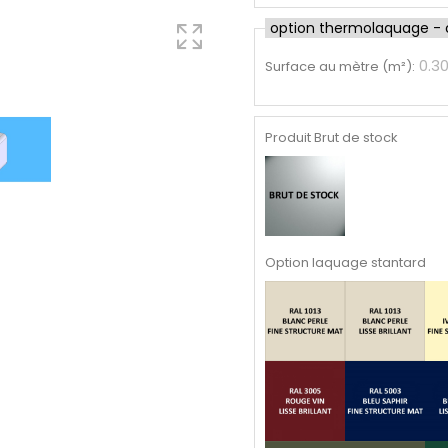
option thermolaquage - cl
0.3
Surface au mètre (m²)
:
Produit Brut de stock
Option laquage stantard