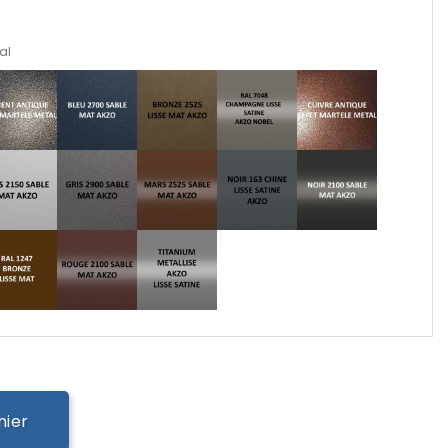
al
nier