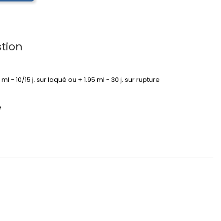
tion
95 ml - 10/15 j. sur laqué ou + 1.95 ml - 30 j. sur rupture
é