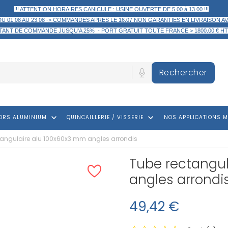
!!! ATTENTION HORAIRES CANICULE : USINE OUVERTE DE 5.00 à 13.00 !!!
DU 01.08 AU 23.08 -> COMMANDES APRES LE 16.07 NON GARANTIES EN LIVRAISON AV
TANT DE COMMANDE
JUSQU'A 25% -
PORT GRATUIT TOUTE FRANCE > 1800.00 € HT
Rechercher
keyboard_arrow_down
keyboard_arrow_down
ORS ALUMINIUM
QUINCAILLERIE / VISSERIE
NOS APPLICATIONS M
tangulaire alu 100x60x3 mm angles arrondis
Tube rectangu
angles arrondi
49,42 €