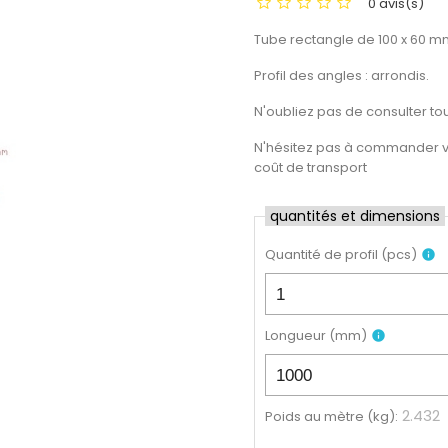
0 avis(s)
Tube rectangle de 100 x 60 m
Profil des angles : arrondis.
N'oubliez pas de consulter to
N'hésitez pas à commander vot
coût de transport
quantités et dimensions
Quantité de profil
(
pcs
)
info
Longueur
(
mm
)
info
2.432
Poids au mètre (kg)
: