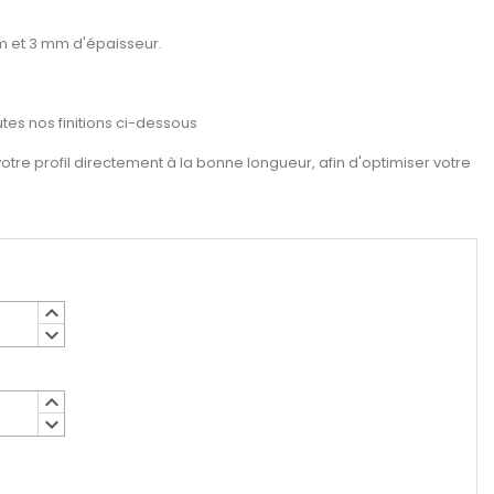
m et 3 mm d'épaisseur.
utes nos finitions ci-dessous
re profil directement à la bonne longueur, afin d'optimiser votre
keyboard_arrow_up
keyboard_arrow_down
keyboard_arrow_up
keyboard_arrow_down