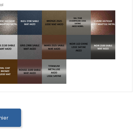
al
nier