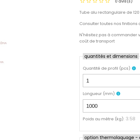
0 avis(s)
Tube alu rectangulaire de 120
Consulter toutes nos finitions 
N'hésitez pas à commander vot
coût de transport
quantités et dimensions
Quantité de profil
(
pcs
)
info
Longueur
(
mm
)
info
3.58
Poids au mètre (kg)
:
option thermolaquage - cl