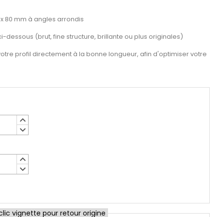
 x 80 mm à angles arrondis
ci-dessous (brut, fine structure, brillante ou plus originales)
re profil directement à la bonne longueur, afin d'optimiser votre
keyboard_arrow_up
keyboard_arrow_down
keyboard_arrow_up
keyboard_arrow_down
ic vignette pour retour origine