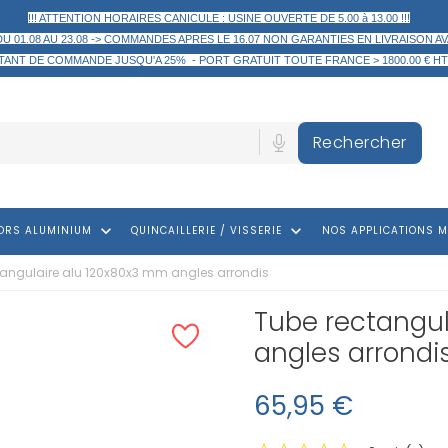
!!! ATTENTION HORAIRES CANICULE : USINE OUVERTE DE 5.00 à 13.00 !!!
DU 01.08 AU 23.08 -> COMMANDES APRES LE 16.07 NON GARANTIES EN LIVRAISON AV
TANT DE COMMANDE
JUSQU'A 25% -
PORT GRATUIT TOUTE FRANCE > 1800.00 € HT
Rechercher
keyboard_arrow_down
keyboard_arrow_down
ORS ALUMINIUM
QUINCAILLERIE / VISSERIE
NOS APPLICATIONS M
tangulaire alu 120x80x3 mm angles arrondis
Tube rectangul
angles arrondi
65,95 €