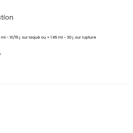
tion
95 ml - 10/15 j. sur laqué ou + 1.95 ml - 30 j. sur rupture
é