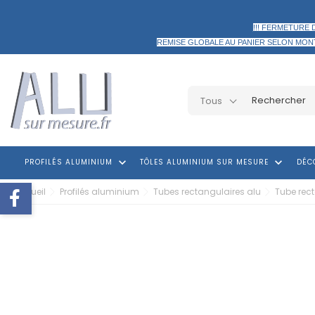
!!! FERMETURE 
REMISE GLOBALE AU PANIER
SELON MON
Tous
keyboard_arrow_down
keyboard_arrow_down
PROFILÉS ALUMINIUM
TÔLES ALUMINIUM SUR MESURE
DÉC
Accueil
Profilés aluminium
Tubes rectangulaires alu
Tube rec