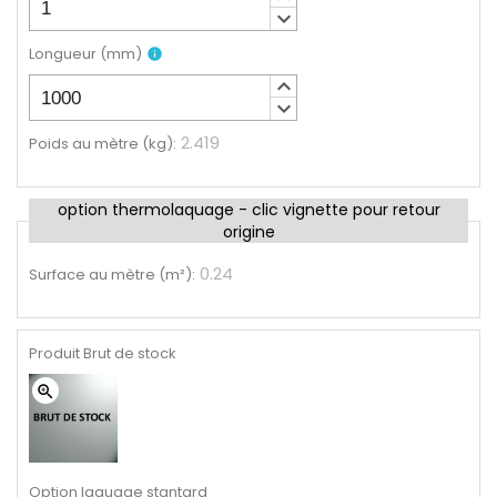
keyboard_arrow_down
Longueur
(
mm
)
info
keyboard_arrow_up
keyboard_arrow_down
2.419
Poids au mètre (kg)
:
option thermolaquage - clic vignette pour retour
origine
0.24
Surface au mètre (m²)
:
Produit Brut de stock
zoom_in
Option laquage stantard