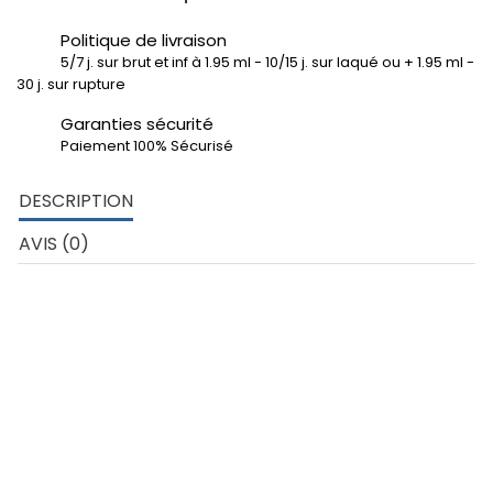
Politique de livraison
5/7 j. sur brut et inf à 1.95 ml - 10/15 j. sur laqué ou + 1.95 ml -
30 j. sur rupture
Garanties sécurité
Paiement 100% Sécurisé
DESCRIPTION
AVIS (0)
DÉTAILS TECHNIQUES
Tube rectangulaire angles vifs de 80x40x4 mm – Aluminium 6060
Développé extérieur profil: 240 mm
poids au ml: 2.419 kg