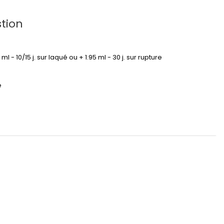
tion
95 ml - 10/15 j. sur laqué ou + 1.95 ml - 30 j. sur rupture
é