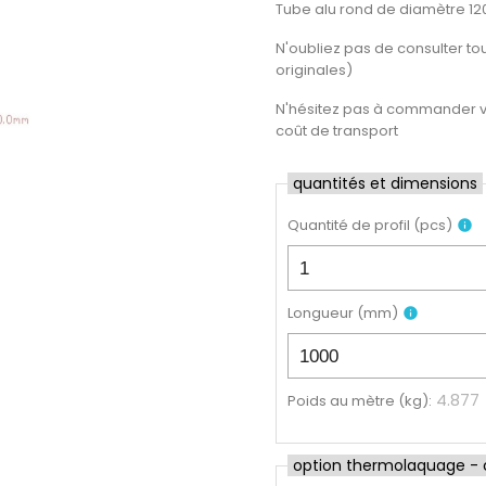
Tube alu rond de diamètre 1
N'oubliez pas de consulter tout
originales)
N'hésitez pas à commander vot
coût de transport
quantités et dimensions
Quantité de profil
(
pcs
)
info
Longueur
(
mm
)
info
4.877
Poids au mètre (kg)
:
option thermolaquage - cl