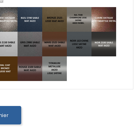
al
nier