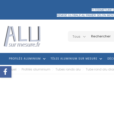
!!! FERMETURE 
REMISE GLOBALE AU PANIER
SELON MON
Tous
keyboard_arrow_down
keyboard_arrow_down
PROFILÉS ALUMINIUM
TÔLES ALUMINIUM SUR MESURE
DÉC
Accueil
Profilés aluminium
Tubes ronds alu
Tube rond alu di