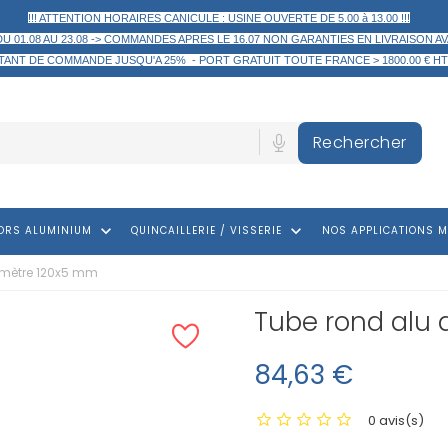
!!! ATTENTION HORAIRES CANICULE : USINE OUVERTE DE 5.00 à 13.00 !!!
DU 01.08 AU 23.08 -> COMMANDES APRES LE 16.07 NON GARANTIES EN LIVRAISON AV
TANT DE COMMANDE
JUSQU'A 25% -
PORT GRATUIT TOUTE FRANCE > 1800.00 € HT
Rechercher
keyboard_arrow_down
keyboard_arrow_down
ORS ALUMINIUM
QUINCAILLERIE / VISSERIE
NOS APPLICATIONS M
amètre 120x5 mm
Tube rond alu
84,63 €
0 avis(s)