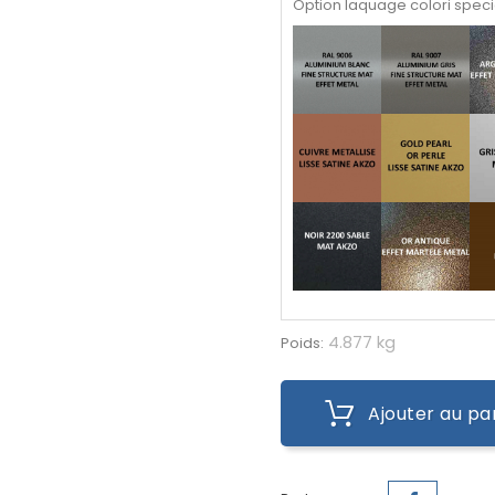
Option laquage colori speci
4.877 kg
Poids:
Ajouter au pa