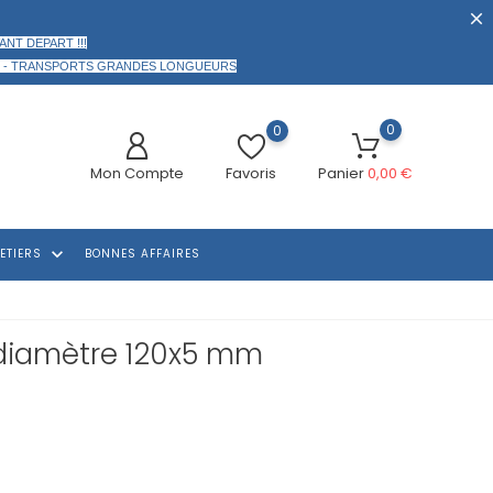
ANT DEPART !!!
 -
TRANSPORTS GRANDES LONGUEURS
0
0
Mon Compte
Favoris
Panier
0,00 €
keyboard_arrow_down
ETIERS
BONNES AFFAIRES
 diamètre 120x5 mm