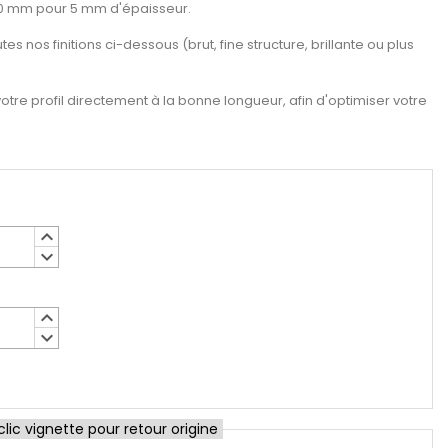
20 mm pour 5 mm d'épaisseur.
es nos finitions ci-dessous (brut, fine structure, brillante ou plus
re profil directement à la bonne longueur, afin d'optimiser votre
keyboard_arrow_up
keyboard_arrow_down
keyboard_arrow_up
keyboard_arrow_down
ic vignette pour retour origine