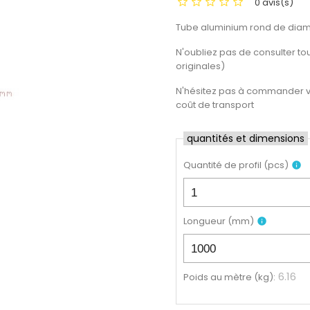
0 avis(s)
Tube aluminium rond de diam
N'oubliez pas de consulter tout
originales)
N'hésitez pas à commander vot
coût de transport
quantités et dimensions
Quantité de profil
(
pcs
)
info
Longueur
(
mm
)
info
6.16
Poids au mètre (kg)
: