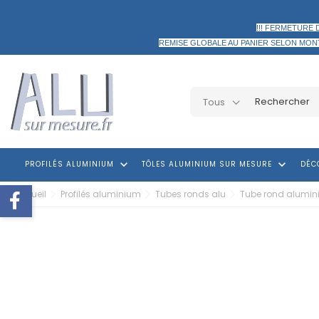
!!! FERMETURE 
REMISE GLOBALE AU PANIER
SELON MON
Tous
keyboard_arrow_down
keyboard_arrow_down
PROFILÉS ALUMINIUM
TÔLES ALUMINIUM SUR MESURE
DÉC
Accueil
Profilés aluminium
Tubes ronds alu
Tube rond alumin