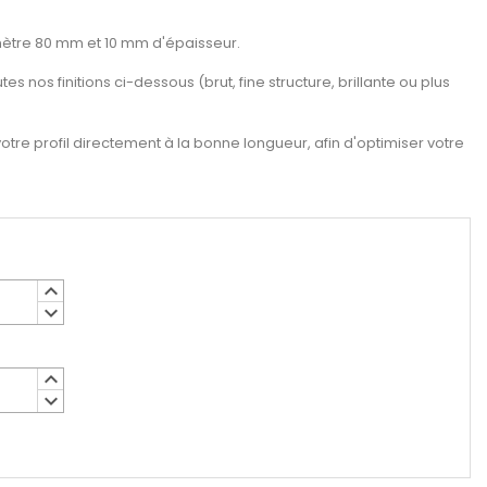
ètre 80 mm et 10 mm d'épaisseur.
es nos finitions ci-dessous (brut, fine structure, brillante ou plus
re profil directement à la bonne longueur, afin d'optimiser votre
keyboard_arrow_up
keyboard_arrow_down
keyboard_arrow_up
keyboard_arrow_down