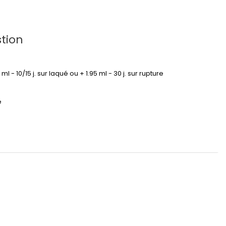
tion
95 ml - 10/15 j. sur laqué ou + 1.95 ml - 30 j. sur rupture
é