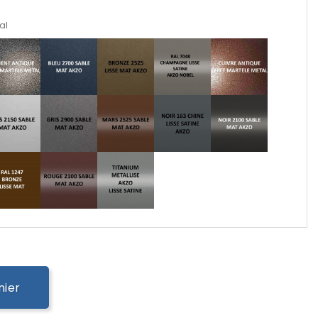
al
nier