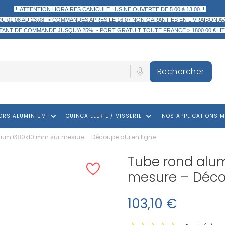
!!! ATTENTION HORAIRES CANICULE : USINE OUVERTE DE 5.00 à 13.00 !!!
DU 01.08 AU 23.08 -> COMMANDES APRES LE 16.07 NON GARANTIES EN LIVRAISON AV
TANT DE COMMANDE
JUSQU'A 25% -
PORT GRATUIT TOUTE FRANCE > 1800.00 € HT
Rechercher
keyboard_arrow_down
keyboard_arrow_down
ORS ALUMINIUM
QUINCAILLERIE / VISSERIE
NOS APPLICATIONS M
ium Ø80x10 mm sur mesure – Découpe alu en ligne
Tube rond alu
mesure – Déco
103,10 €