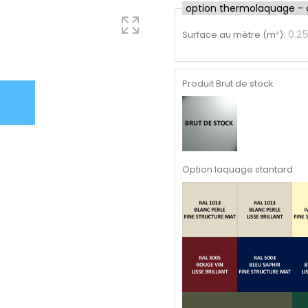
option thermolaquage - cl
0.2
Surface au mètre (m²)
:
Produit Brut de stock
Option laquage stantard