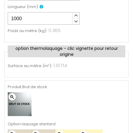
Longueur
(
mm
)
info
keyboard_arrow_up
keyboard_arrow_down
11.365
Poids au mètre (kg)
:
option thermolaquage - clic vignette pour retour
origine
1.01714
Surface au mètre (m²)
:
Produit Brut de stock
zoom_in
Option laquage stantard