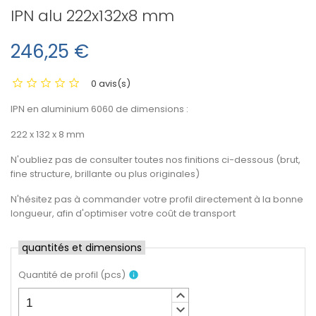
IPN alu 222x132x8 mm
246,25 €
0 avis(s)
IPN en aluminium 6060 de dimensions :
222 x 132 x 8 mm
N'oubliez pas de consulter toutes nos finitions ci-dessous (brut,
fine structure, brillante ou plus originales)
N'hésitez pas à commander votre profil directement à la bonne
longueur, afin d'optimiser votre coût de transport
quantités et dimensions
Quantité de profil
(
pcs
)
info
keyboard_arrow_up
keyboard_arrow_down