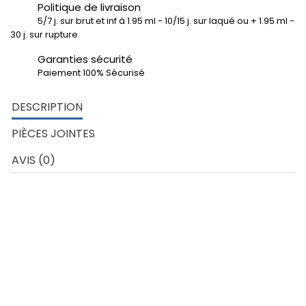
Politique de livraison
5/7 j. sur brut et inf à 1.95 ml - 10/15 j. sur laqué ou + 1.95 ml -
30 j. sur rupture
Garanties sécurité
Paiement 100% Sécurisé
DESCRIPTION
PIÈCES JOINTES
AVIS (0)
LE PRODUIT IDEAL POUR VOS
LINTEAUX DE MURS DANS LES
ETAGES OU LORSQUE VOUS NE
POUVEZ PAS UTILISER DE MOYENS
DE MANUTENTIONS.
UNE POUTRE DE 4 ML PESE
SEULEMENT 45 KG