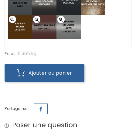
zoom_in
zoom_in
zoom_in
11.365 kg
Poids:
Ajouter au panier
Partager sur :
Poser une question