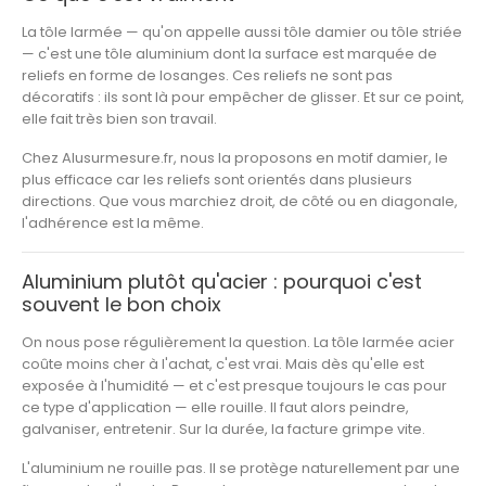
La tôle larmée — qu'on appelle aussi tôle damier ou tôle striée
— c'est une tôle aluminium dont la surface est marquée de
reliefs en forme de losanges. Ces reliefs ne sont pas
décoratifs : ils sont là pour empêcher de glisser. Et sur ce point,
elle fait très bien son travail.
Chez Alusurmesure.fr, nous la proposons en motif damier, le
plus efficace car les reliefs sont orientés dans plusieurs
directions. Que vous marchiez droit, de côté ou en diagonale,
l'adhérence est la même.
Aluminium plutôt qu'acier : pourquoi c'est
souvent le bon choix
On nous pose régulièrement la question. La tôle larmée acier
coûte moins cher à l'achat, c'est vrai. Mais dès qu'elle est
exposée à l'humidité — et c'est presque toujours le cas pour
ce type d'application — elle rouille. Il faut alors peindre,
galvaniser, entretenir. Sur la durée, la facture grimpe vite.
L'aluminium ne rouille pas. Il se protège naturellement par une