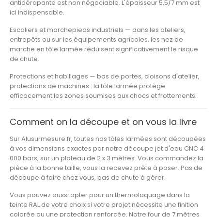
antidérapante est non négociable. L'épaisseur 5,5/7 mm est
ici indispensable.
Escaliers et marchepieds industriels
— dans les ateliers,
entrepôts ou sur les équipements agricoles, les nez de
marche en tôle larmée réduisent significativement le risque
de chute.
Protections et habillages
— bas de portes, cloisons d'atelier,
protections de machines : la tôle larmée protège
efficacement les zones soumises aux chocs et frottements.
Comment on la découpe et on vous la livre
Sur Alusurmesure.fr, toutes nos tôles larmées sont découpées
à vos dimensions exactes par notre
découpe jet d'eau CNC
4
000 bars, sur un plateau de 2 x 3 mètres. Vous commandez la
pièce à la bonne taille, vous la recevez prête à poser. Pas de
découpe à faire chez vous, pas de chute à gérer.
Vous pouvez aussi opter pour un
thermolaquage
dans la
teinte RAL de votre choix si votre projet nécessite une finition
colorée ou une protection renforcée. Notre four de 7 mètres