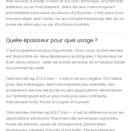
fine couche d'oxyde. Posez-le sur une remorque, un plancher
extérieur ou un marchepied : dans dix ans, il sera toujours
présentable sans avoir eu besoin d'y toucher. C'est aussi trois
fois plus léger que l'acier, ce qui compte beaucoup dès qu'on
parle de véhicules ou de structures mobiles.
Quelle épaisseur pour quel usage ?
C'est la question la plus importante. Chez nous, la tôle larmée
est disponible en deux épaisseurs principales. L'épaisseur se
lit en deux valeurs : celle de la tôle de base, et la hauteur totale
au sommet du relief.
Tôle larmée ep 2/3,2 mm
— c'est la version légère. On l'utilise
pour des habillages, des marchepieds peu sollicités, des
protections de bas de porte ou des applications décoratives
où l'antidérapant est un plus mais pas une contrainte
mécanique forte. Facile à couper et à poser.
Tôle larmée damier ep 5,5/7 mm
— c'est la référence pour les
applications sérieuses. Planchers de remorques agricoles,
fonds de bennes, quais de chargement, passerelles
techniques, rampes d'accès à fort trafic. Elle encaisse les