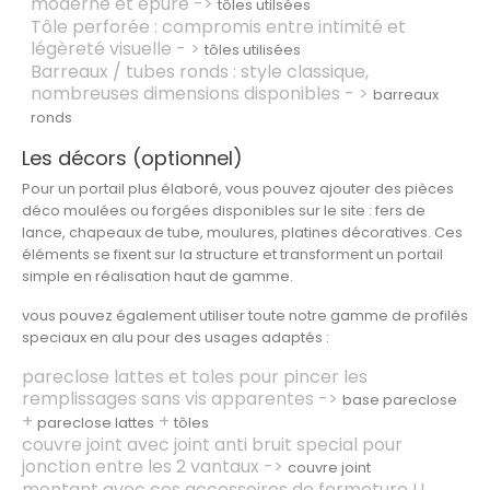
moderne et épuré ->
tôles utilsées
Tôle perforée
: compromis entre intimité et
légèreté visuelle - >
tôles utilisées
Barreaux / tubes ronds
: style classique,
nombreuses dimensions disponibles - >
barreaux
ronds
Les décors (optionnel)
Pour un portail plus élaboré, vous pouvez ajouter des
pièces
déco moulées ou forgées
disponibles sur le site : fers de
lance, chapeaux de tube, moulures, platines décoratives. Ces
éléments se fixent sur la structure et transforment un portail
simple en réalisation haut de gamme.
vous pouvez également utiliser toute notre gamme de profilés
speciaux en alu pour des usages adaptés :
pareclose lattes et toles
pour pincer les
remplissages sans vis apparentes ->
base pareclose
+
+
pareclose lattes
tôles
couvre joint avec joint anti bruit
special pour
jonction entre les 2 vantaux ->
couvre joint
montant
avec ces accessoires de fermeture U,