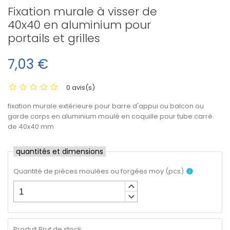
Fixation murale à visser de
40x40 en aluminium pour
portails et grilles
7,03 €
0 avis(s)
fixation murale extérieure pour barre d'appui ou balcon ou
garde corps en aluminium moulé en coquille pour tube carré
de 40x40 mm
quantités et dimensions
Quantité de pièces moulées ou forgées moy
(
pcs
)
info
keyboard_arrow_up
keyboard_arrow_down
Produit Brut de stock