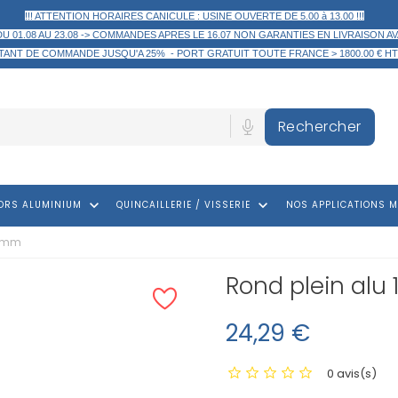
!!! ATTENTION HORAIRES CANICULE : USINE OUVERTE DE 5.00 à 13.00 !!!
DU 01.08 AU 23.08 -> COMMANDES APRES LE 16.07 NON GARANTIES EN LIVRAISON AV
TANT DE COMMANDE
JUSQU'A 25% -
PORT GRATUIT TOUTE FRANCE > 1800.00 € HT
Rechercher
keyboard_arrow_down
keyboard_arrow_down
ORS ALUMINIUM
QUINCAILLERIE / VISSERIE
NOS APPLICATIONS M
8 mm
Rond plein alu
24,29 €
0 avis(s)