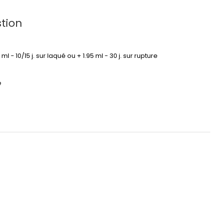
tion
95 ml - 10/15 j. sur laqué ou + 1.95 ml - 30 j. sur rupture
é