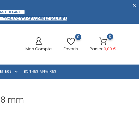
ANT DEPART !!!
 -
TRANSPORTS GRANDES LONGUEURS
0
0
Mon Compte
Favoris
Panier
0,00 €
keyboard_arrow_down
ETIERS
BONNES AFFAIRES
 18 mm