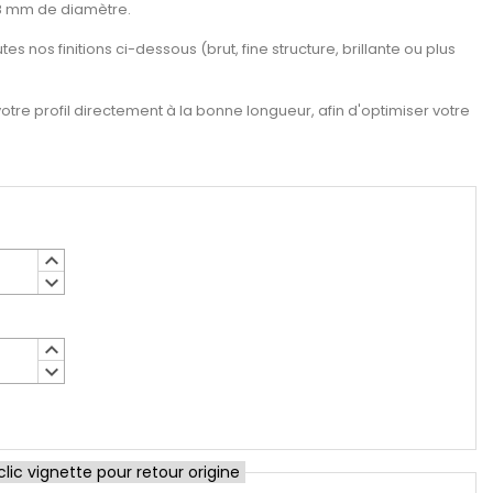
 18 mm de diamètre.
es nos finitions ci-dessous (brut, fine structure, brillante ou plus
re profil directement à la bonne longueur, afin d'optimiser votre
keyboard_arrow_up
keyboard_arrow_down
keyboard_arrow_up
keyboard_arrow_down
ic vignette pour retour origine