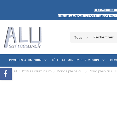
!!! FERMETURE 
REMISE GLOBALE AU PANIER
SELON MON
Tous
keyboard_arrow_down
keyboard_arrow_down
PROFILÉS ALUMINIUM
TÔLES ALUMINIUM SUR MESURE
DÉC
Accueil
Profilés aluminium
Ronds pleins alu
Rond plein alu 1