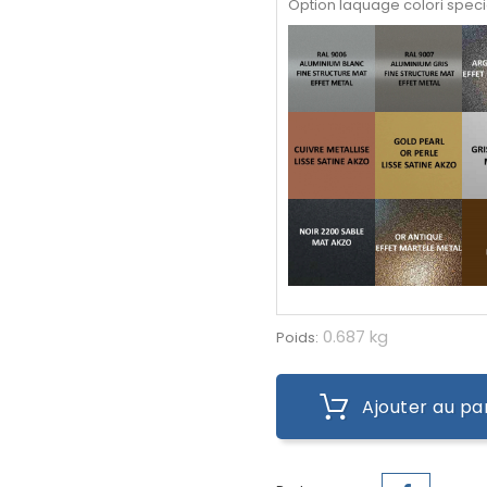
Option laquage colori speci
0.687 kg
Poids:
Ajouter au pa