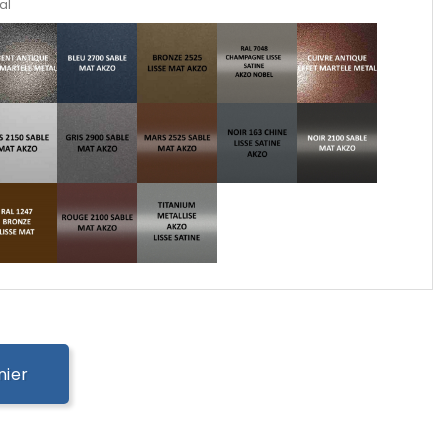
al
nier