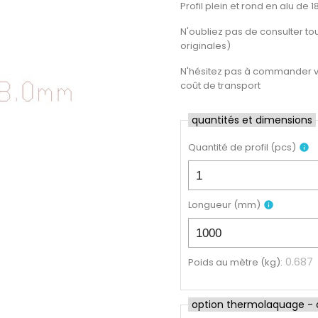
Profil plein et rond en alu de
N'oubliez pas de consulter tout
originales)
N'hésitez pas à commander vot
coût de transport
quantités et dimensions
Quantité de profil
(
pcs
)
info
Longueur
(
mm
)
info
0.687
Poids au mètre (kg)
:
option thermolaquage - cl