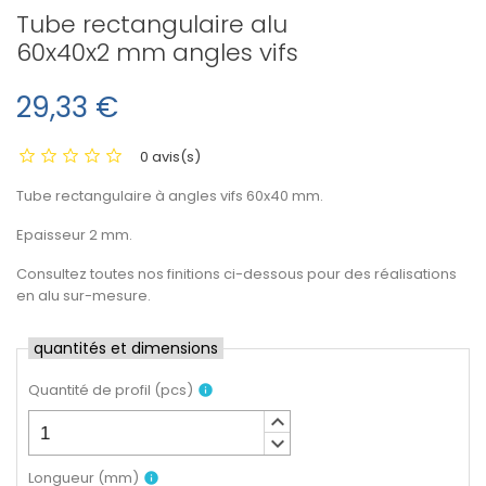
Tube rectangulaire alu
60x40x2 mm angles vifs
29,33 €
0 avis(s)
Tube rectangulaire à angles vifs 60x40 mm.
Epaisseur 2 mm.
Consultez toutes nos finitions ci-dessous pour des réalisations
en alu sur-mesure.
quantités et dimensions
Quantité de profil
(
pcs
)
info
keyboard_arrow_up
keyboard_arrow_down
Longueur
(
mm
)
info