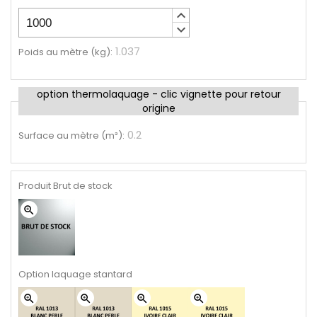
keyboard_arrow_up
keyboard_arrow_down
1.037
Poids au mètre (kg)
:
option thermolaquage - clic vignette pour retour
origine
0.2
Surface au mètre (m²)
:
Produit Brut de stock
zoom_in
Option laquage stantard
zoom_in
zoom_in
zoom_in
zoom_in