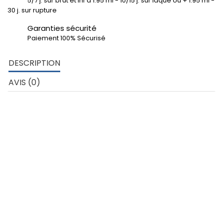
5/7 j. sur brut et inf à 1.95 ml - 10/15 j. sur laqué ou + 1.95 ml -
30 j. sur rupture
Garanties sécurité
Paiement 100% Sécurisé
DESCRIPTION
AVIS (0)
DÉTAILS TECHNIQUES
Tube rectangulaire angles vifs de 60x40x2 mm – Aluminium 6060
Développé extérieur profil: 200 mm
poids au ml: 1.037 kg
Matière: Aluminium nuance 6060