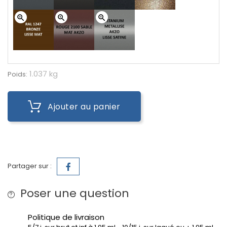
zoom_in
zoom_in
zoom_in
1.037 kg
Poids:
Ajouter au panier
Partager sur :
Poser une question
Politique de livraison