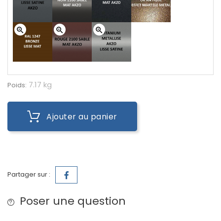
zoom_in
zoom_in
zoom_in
7.17 kg
Poids:
Ajouter au panier
Partager sur :
Poser une question