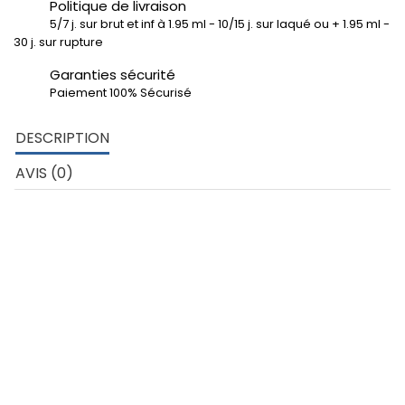
Politique de livraison
5/7 j. sur brut et inf à 1.95 ml - 10/15 j. sur laqué ou + 1.95 ml -
30 j. sur rupture
Garanties sécurité
Paiement 100% Sécurisé
DESCRIPTION
AVIS (0)
DÉTAILS TECHNIQUES
Tube rond diamètre extérieur 90 mm
– Aluminium 6060
épaisseur 10 mm
Tube rond diamètre intérieur 70 mm
Développé extérieur profil: 282.7 mm