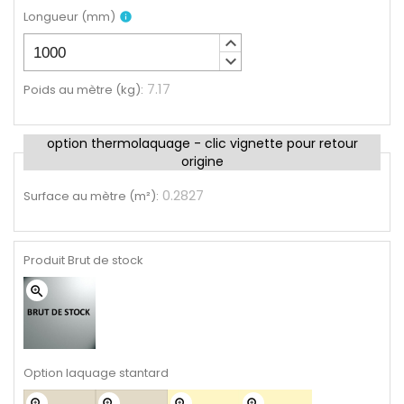
Longueur
(
mm
)
info
keyboard_arrow_up
keyboard_arrow_down
7.17
Poids au mètre (kg)
:
option thermolaquage - clic vignette pour retour
origine
0.2827
Surface au mètre (m²)
:
Produit Brut de stock
zoom_in
Option laquage stantard
zoom_in
zoom_in
zoom_in
zoom_in