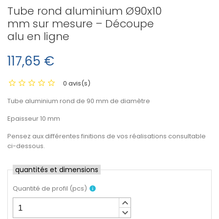
Tube rond aluminium Ø90x10
mm sur mesure – Découpe
alu en ligne
117,65 €
0 avis(s)
Tube aluminium rond de 90 mm de diamètre
Epaisseur 10 mm
Pensez aux différentes finitions de vos réalisations consultable
ci-dessous.
quantités et dimensions
Quantité de profil
(
pcs
)
info
keyboard_arrow_up
keyboard_arrow_down