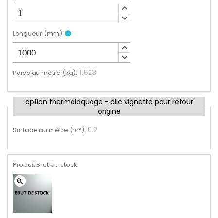
keyboard_arrow_up
keyboard_arrow_down
Longueur
(
mm
)
info
keyboard_arrow_up
keyboard_arrow_down
1.523
Poids au mètre (kg)
:
option thermolaquage - clic vignette pour retour
origine
0.2
Surface au mètre (m²)
:
Produit Brut de stock
zoom_in