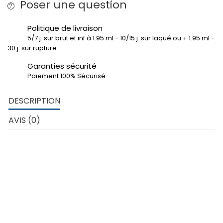
Poser une question
Politique de livraison
5/7 j. sur brut et inf à 1.95 ml - 10/15 j. sur laqué ou + 1.95 ml -
30 j. sur rupture
Garanties sécurité
Paiement 100% Sécurisé
DESCRIPTION
AVIS (0)
DÉTAILS TECHNIQUES
Tube carré angles arrondis de 50x3 mm – Aluminium 6060
Développé extérieur profil: 200 mm
poids au ml: 1.523 kg