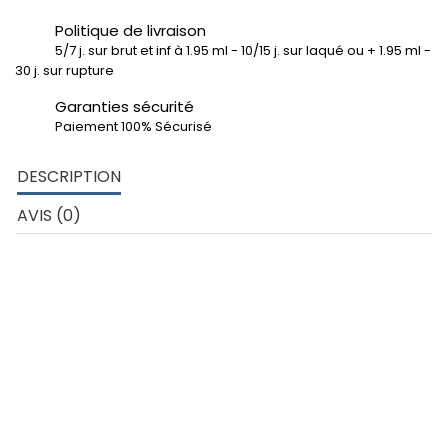
Politique de livraison
5/7 j. sur brut et inf à 1.95 ml - 10/15 j. sur laqué ou + 1.95 ml -
30 j. sur rupture
Garanties sécurité
Paiement 100% Sécurisé
DESCRIPTION
AVIS (0)
DÉTAILS TECHNIQUES
U angles vifs 20x15x2 mm
– Aluminium 6060
Développé extérieur profil: 106 mm
poids au ml: 0.275 kg