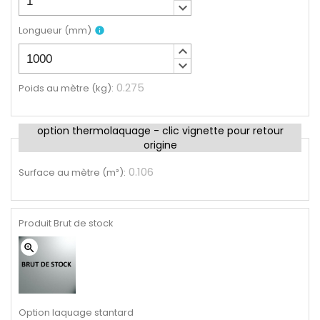
keyboard_arrow_down
Longueur
(
mm
)
info
keyboard_arrow_up
keyboard_arrow_down
0.275
Poids au mètre (kg)
:
option thermolaquage - clic vignette pour retour
origine
0.106
Surface au mètre (m²)
:
Produit Brut de stock
zoom_in
Option laquage stantard