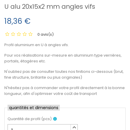
U alu 20x15x2 mm angles vifs
18,36 €
0 avis(s)
Profil aluminium en U à angles vifs.
Pour vos réalisations sur-mesure en aluminium type verrières,
portails, étagères etc.
N'oubliez pas de consulter toutes nos finitions ci-dessous (brut,
fine structure, brillante ou plus originales)
N'hésitez pas à commander votre profil directement à la bonne
longueur, afin d'optimiser votre coût de transport
quantités et dimensions
Quantité de profil
(
pcs
)
info
keyboard_arrow_up