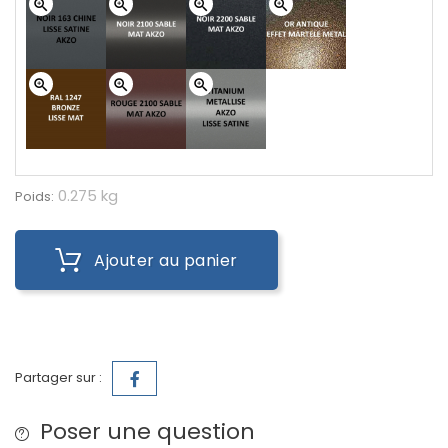
zoom_in
zoom_in
zoom_in
zoom_in
zoom_in
zoom_in
zoom_in
0.275 kg
Poids:
Ajouter au panier
Partager sur :
Poser une question